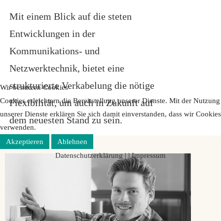
Mit einem Blick auf die steten
Entwicklungen in der
Kommunikations- und
Netzwerktechnik, bietet eine
strukturierte Verkabelung die nötige
Wir benutzen Cookies
Cookies erleichtern die Bereitstellung unserer Dienste. Mit der Nutzung
Flexibilität, um auch in Zukunft auf
unserer Dienste erklären Sie sich damit einverstanden, dass wir Cookies
dem neuesten Stand zu sein.
verwenden.
Akzeptieren
Ablehnen
Datenschutzerklärung |
|
Impressum